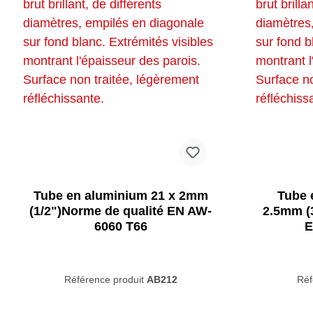
Tubes en
Bannières et
Tubes carrés
Tu
Bricolage urbain
Lo
aluminium noirs
publicités
galvanisés
no
Raccords
Raccords
tubulaires
tubulaires
aspect rouillé
vintage marron
Tube en aluminium 21 x 2mm
Tube 
(1/2")Norme de qualité EN AW-
2.5mm (3
Tubes carrés
Les animaux et
6060 T66
E
aluminium noir
l'étable
Référence produit
AB212
Réf