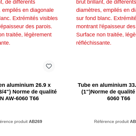
bes carrés
Tubes carrés
Aménagement
isirs
irs
aluminium brut
intérieur Design
en
d'intérieur
en aluminium 26.9 x
Tube en aluminium 33
/4") Norme de qualité
(1")Norme de qualit
N AW-6060 T66
6060 T66
érence produit
AB269
Référence produit
AB