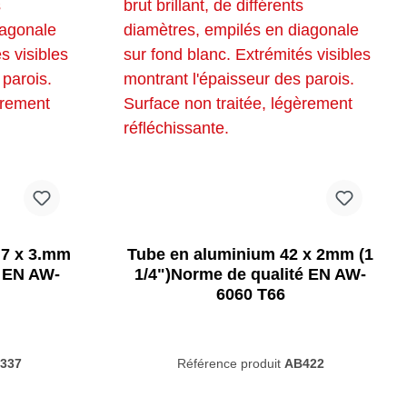
industriels et qu'ils ne sont pas tous
identiques.
.7 x 3.mm
Tube en aluminium 42 x 2mm (1
é EN AW-
1/4")Norme de qualité EN AW-
6060 T66
337
Référence produit
AB422