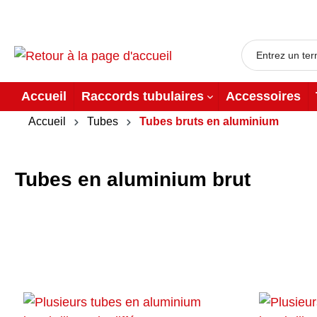
Accueil
Raccords tubulaires
Accessoires
Accueil
Tubes
Tubes bruts en aluminium
Tubes en aluminium brut
Raccords
Tubes en acier
Raccords
Tubes noir en
Sécurité et
Ra
Tu
In
Maison et jardin
tubulaires acier
galvanisé
tubulaires acier
acier
barrières
tu
vi
c
moulé galvanisé
moulé noir
ca
ga