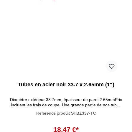
Tubes en acier noir 33.7 x 2.65mm (1")
Diamètre extérieur 33.7mm, épaisseur de paroi 2.65mmPrix
incluant les frais de coupe. Une grande partie de nos tubes
et raccords sont désormais disponibles en noir ! Nos tubes
Référence produit
STBZ337-TC
sont ennoblis par un procédé de revêtement KTL durable,
ce qui leur confère un bel effet mat uniforme. Outre cet effet
noble, les tubes sont également plus résistants aux rayures
18,47 €*
et aux dommages et conviennent à une utilisation en