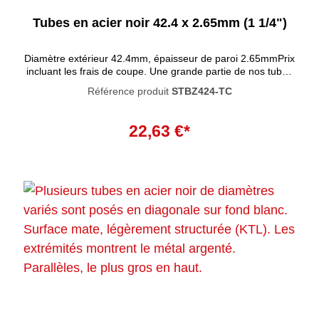
Tubes en acier noir 42.4 x 2.65mm (1 1/4")
Diamètre extérieur 42.4mm, épaisseur de paroi 2.65mmPrix
incluant les frais de coupe. Une grande partie de nos tubes
et raccords sont désormais disponibles en noir ! Nos tubes
Référence produit
STBZ424-TC
sont ennoblis par un procédé de revêtement KTL durable,
ce qui leur confère un bel effet mat uniforme. Outre cet effet
noble, les tubes sont également plus résistants aux rayures
22,63 €*
et aux dommages et conviennent à une utilisation en
extérieur. Les tubes ont une longueur standard de 300 cm,
mais peuvent bien sûr aussi être livrés sciés sur mesure.