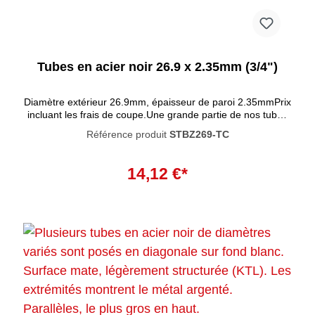
Tubes en acier noir 26.9 x 2.35mm (3/4")
Diamètre extérieur 26.9mm, épaisseur de paroi 2.35mmPrix
incluant les frais de coupe.Une grande partie de nos tubes
et raccords sont désormais disponibles en noir ! Nos tubes
Référence produit
STBZ269-TC
sont ennoblis par un procédé de revêtement KTLdurable .
Ils obtiennent ainsi un bel effet mat uniforme . Outre cet
effet noble, les tubes sont également plus résistants aux
14,12 €*
éraflures et aux dommages et conviennent à une utilisation
en extérieur. Les tubes ont une longueur standard de 300
cm, mais peuvent bien sûr aussi être livrés sciés sur
mesure.