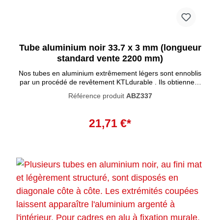
Tube aluminium noir 33.7 x 3 mm (longueur
standard vente 2200 mm)
Nos tubes en aluminium extrêmement légers sont ennoblis
par un procédé de revêtement KTLdurable . Ils obtiennent
ainsi un bel effet mat uniforme . Outre cet effet noble, les
Référence produit
ABZ337
tubes sont également plus résistants aux rayures et aux
dommages et conviennentà une utilisation en extérieur.
Combinez les tubes avec différentes teintes de bois et créez
21,71 €*
vos propres créations de meubles.