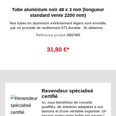
Tube aluminium noir 48 x 3 mm (longueur
standard vente 2200 mm)
Nos tubes en aluminium extrêmement légers sont ennoblis
par un procédé de revêtement KTLdurable . Ils obtiennent
ainsi un bel effet mat uniforme . Outre cet effet noble, les
Référence produit
ABZ480
tubes sont également plus résistants aux rayures et aux
dommages et conviennentà une utilisation en extérieur.
Combinez les tubes avec différentes teintes de bois et créez
31,80 €*
vos propres créations de meubles.
Revendeur spécialisé
certifié
Ici, vous bénéficiez de conseils
qualifiés, de solutions adaptées à vos
besoins et d'une véritable expertise. Un
service après-vente fiable est garanti !