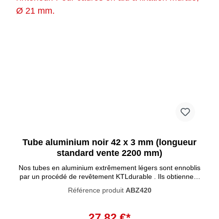
Tube aluminium noir 42 x 3 mm (longueur
standard vente 2200 mm)
Nos tubes en aluminium extrêmement légers sont ennoblis
par un procédé de revêtement KTLdurable . Ils obtiennent
ainsi un bel effet mat uniforme . Outre cet effet noble, les
Référence produit
ABZ420
tubes sont également plus résistants aux rayures et aux
dommages et conviennentà une utilisation en extérieur.
Combinez les tubes avec différentes teintes de bois et créez
27,82 €*