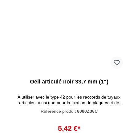
Oeil articulé noir 33,7 mm (1")
À utiliser avec le type 42 pour les raccords de tuyaux
articulés, ainsi que pour la fixation de plaques et de
panneaux. Ces raccords tubulaires se caractérisent par un
Référence produit
6080Z36C
haut degré de résistance à la corrosion. La peinture noire
pénètre profondément dans le matériau et empêche la
Ajouter au panier
rouille de se former à l'intérieur. La peinture n'est pas
5,42 €*
résistante aux UV et ne convient donc pas à une utilisation
en extérieur.