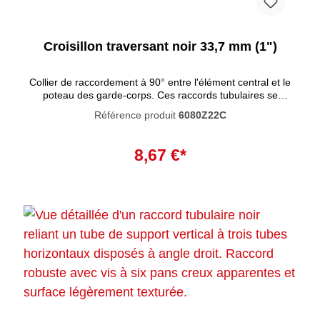
Croisillon traversant noir 33,7 mm (1")
Collier de raccordement à 90° entre l'élément central et le
poteau des garde-corps. Ces raccords tubulaires se
caractérisent par un haut degré de résistance à la
Référence produit
6080Z22C
corrosion. La peinture noire pénètre profondément dans le
matériau et empêche la rouille de se former à l'intérieur. La
Ajouter au panier
peinture n'est pas résistante aux UV et n'est donc pas
8,67 €*
adaptée à une utilisation en extérieur.