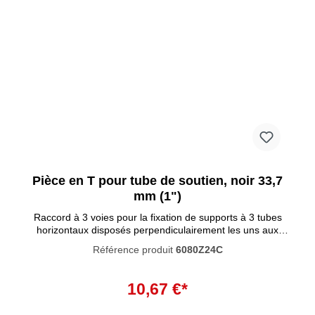
Pièce en T pour tube de soutien, noir 33,7
mm (1")
Raccord à 3 voies pour la fixation de supports à 3 tubes
horizontaux disposés perpendiculairement les uns aux
autres. Le tube de support s'insère dans le raccord. Ces
Référence produit
6080Z24C
raccords tubulaires se caractérisent par un haut degré de
résistance à la corrosion. La peinture noire pénètre
Ajouter au panier
profondément dans le matériau et empêche la rouille de se
10,67 €*
former à l'intérieur. La peinture n'est pas résistante aux UV
et ne convient donc pas à une utilisation en extérieur.