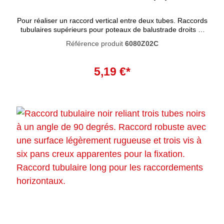
Pour réaliser un raccord vertical entre deux tubes. Raccords
tubulaires supérieurs pour poteaux de balustrade droits et
horizontaux. Ces raccords tubulaires ne peuvent pas être
Référence produit
6080Z02C
utilisés pour raccorder un tube horizontal à l'intérieur du
raccord. Ces raccords tubulaires se caractérisent par un
Ajouter au panier
haut degré de résistance à la corrosion. La peinture noire
5,19 €*
pénètre profondément dans le matériau et empêche la
rouille de se former à l'intérieur. La peinture n'est pas
résistante aux UV et ne convient donc pas à une utilisation
en extérieur.