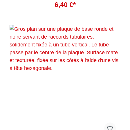
Ajouter au panier
dans le matériau et empêche la rouille de se former à
6,40 €*
l'intérieur. La peinture n'est pas résistante aux UV et ne
convient donc pas à une utilisation en extérieur.