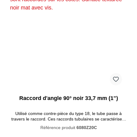
Raccord d'angle 90° noir 33,7 mm (1")
Utilisé comme contre-pièce du type 18, le tube passe à
travers le raccord. Ces raccords tubulaires se caractérisent
par un haut degré de résistance à la corrosion. La peinture
Référence produit
6080Z20C
noire pénètre profondément dans le matériau et empêche la
rouille de se former de l'intérieur. La peinture n'est pas