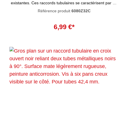
existantes. Ces raccords tubulaires se caractérisent par un
haut degré de résistance à la corrosion. La peinture noire
Référence produit
6080Z32C
pénètre profondément dans le matériau et empêche la
rouille de se former à l'intérieur. La peinture n'est pas
Ajouter au panier
résistante aux UV et ne convient donc pas à une utilisation
6,99 €*
en extérieur.