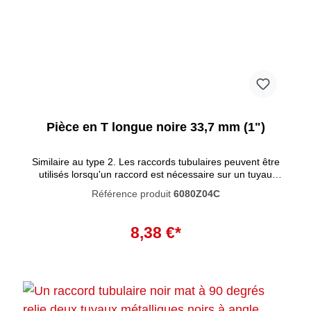
Pièce en T longue noire 33,7 mm (1")
Similaire au type 2. Les raccords tubulaires peuvent être
utilisés lorsqu'un raccord est nécessaire sur un tuyau
horizontal. Ces raccords tubulaires se caractérisent par un
Référence produit
6080Z04C
haut degré de résistance à la corrosion. La peinture noire
pénètre profondément dans le matériau et empêche la
Ajouter au panier
rouille de se former à l'intérieur. La peinture n'est pas
8,38 €*
résistante aux UV et ne convient donc pas à une utilisation
en extérieur.