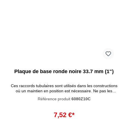
Plaque de base ronde noire 33.7 mm (1")
Ces raccords tubulaires sont utilisés dans les constructions
où un maintien en position est nécessaire. Ne pas les
utiliser comme bride de base pour soutenir des garde-corps
Référence produit
6080Z10C
ou des systèmes similaires. Ces raccords tubulaires se
caractérisent par un haut degré de résistance à la
Ajouter au panier
corrosion. La peinture noire pénètre profondément dans le
7,52 €*
matériau et empêche la rouille de se former à l'intérieur. La
peinture n'est pas résistante aux UV et ne convient donc
pas à une utilisation en extérieur.