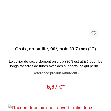
Croix, en saillie, 90°, noir 33,7 mm (1")
Le collier de raccordement en croix (90°) est utilisé pour les
longs raccords de tubes avec des supports, ce qui permet
de réduire les coûts de découpe et d'augmenter la
Référence produit
6080Z28C
résistance du système grâce à la continuité du tube utilisé.
Ces raccords tubulaires se caractérisent par un haut degré
Ajouter au panier
de résistance à la corrosion. La peinture noire pénètre
5,97 €*
profondément dans le matériau et empêche la rouille de se
former à l'intérieur. La peinture n'est pas résistante aux UV
et ne convient donc pas à une utilisation en extérieur.