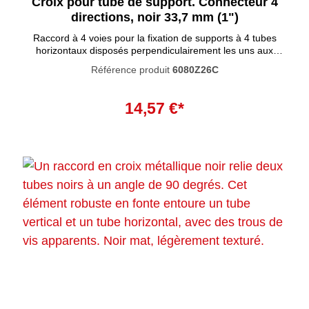
Croix pour tube de support. Connecteur 4
directions, noir 33,7 mm (1")
Raccord à 4 voies pour la fixation de supports à 4 tubes
horizontaux disposés perpendiculairement les uns aux
autres. Le tube de support s'insère dans le raccord. Ces
Référence produit
6080Z26C
raccords tubulaires se caractérisent par un haut degré de
résistance à la corrosion. La peinture noire pénètre
Ajouter au panier
profondément dans le matériau et empêche la rouille de se
14,57 €*
former à l'intérieur. La peinture n'est pas résistante aux UV
et ne convient donc pas à une utilisation en extérieur.