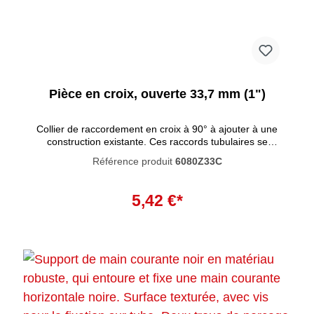
Pièce en croix, ouverte 33,7 mm (1")
Collier de raccordement en croix à 90° à ajouter à une
construction existante. Ces raccords tubulaires se
caractérisent par un haut degré de résistance à la
Référence produit
6080Z33C
corrosion. La peinture noire pénètre profondément dans le
matériau et empêche la rouille de se former à l'intérieur. La
Ajouter au panier
peinture n'est pas résistante aux UV et n'est donc pas
5,42 €*
adaptée à une utilisation en extérieur.