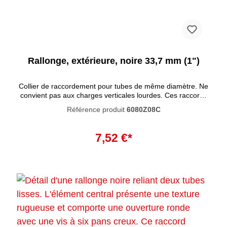
Rallonge, extérieure, noire 33,7 mm (1")
Collier de raccordement pour tubes de même diamètre. Ne
convient pas aux charges verticales lourdes. Ces raccords
tubulaires se caractérisent par un haut degré de résistance
Référence produit
6080Z08C
à la corrosion. La peinture noire pénètre profondément
dans le matériau et empêche la rouille de se former à
Ajouter au panier
l'intérieur. La peinture n'est pas résistante aux UV et ne
7,52 €*
convient donc pas à une utilisation en extérieur.