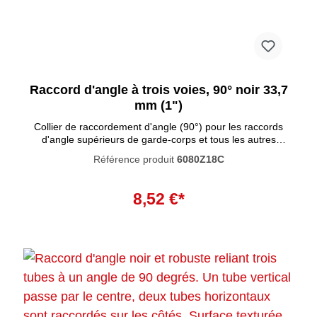
Raccord d'angle à trois voies, 90° noir 33,7
mm (1")
Collier de raccordement d'angle (90°) pour les raccords
d'angle supérieurs de garde-corps et tous les autres
systèmes rectangulaires. Ces raccords tubulaires se
Référence produit
6080Z18C
caractérisent par un haut degré de résistance à la
corrosion. La peinture noire pénètre profondément dans le
Ajouter au panier
matériau et empêche la rouille de se former à l'intérieur. La
8,52 €*
peinture n'est pas résistante aux UV et n'est donc pas
adaptée à une utilisation en extérieur.