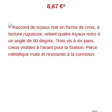
Ajouter au panier
résistante aux UV et ne convient donc pas à une utilisation
8,67 €*
en extérieur.