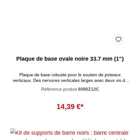
Plaque de base ovale noire 33.7 mm (1")
Plaque de base robuste pour le soutien de poteaux
verticaux. Des nervures verticales larges avec deux vis de
réglage renforcent la solidité des Raccords tubulaires. Les
Référence produit
6080Z12C
trous de fixation dans la bride de base doivent correspondre
à la charge appliquée. Ces raccords tubulaires se
Ajouter au panier
caractérisent par un haut degré de résistance à la
14,39 €*
corrosion. La peinture noire pénètre profondément dans le
matériau et empêche la rouille de se former à l'intérieur. La
peinture n'est pas résistante aux UV et n'est donc pas
adaptée à une utilisation en extérieur.