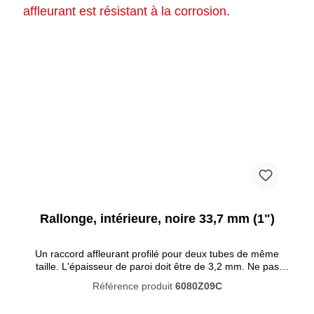
Rallonge, intérieure, noire 33,7 mm (1")
Un raccord affleurant profilé pour deux tubes de même
taille. L'épaisseur de paroi doit être de 3,2 mm. Ne pas
soumettre ce raccord à une charge directe. Ces raccords
Référence produit
6080Z09C
tubulaires se caractérisent par un haut degré de résistance
à la corrosion. La peinture noire pénètre profondément